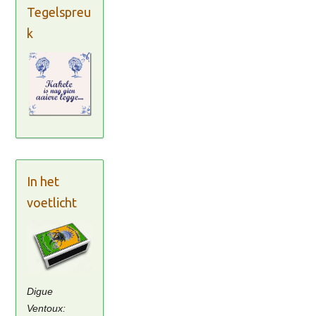
Tegelspreu
k
In het
voetlicht
Digue
Ventoux: