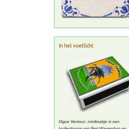
In het voetlicht
Digue Ventoux: miniboekje in een
luciferdoosje van Bert Wagendorp en