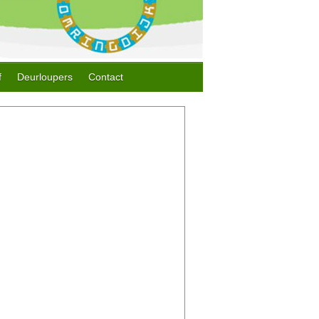
f
Deurloupers
Contact