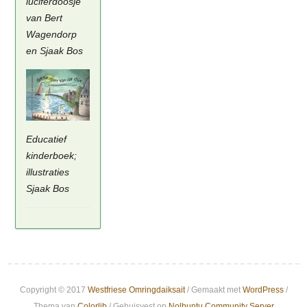
luciferdoosje
van Bert
Wagendorp
en Sjaak Bos
Educatief
kinderboek;
illustraties
Sjaak Bos
Copyright © 2017
Westfriese Omringdaiksait
/ Gemaakt met
WordPress
/
Thema van
Colorlib
/ Gehuisvest op
Nolbuntu Community Server