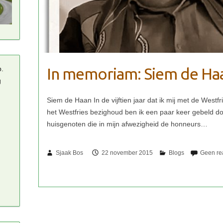
In memoriam: Siem de Ha
p.
g
Sjaak Bos
22 november 2015