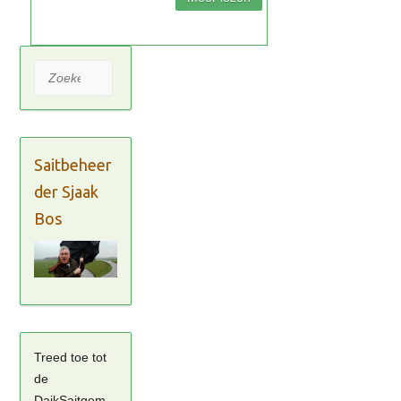
Zoeken
Saitbeheer
der Sjaak
Bos
Treed toe tot
de
DaikSaitgem