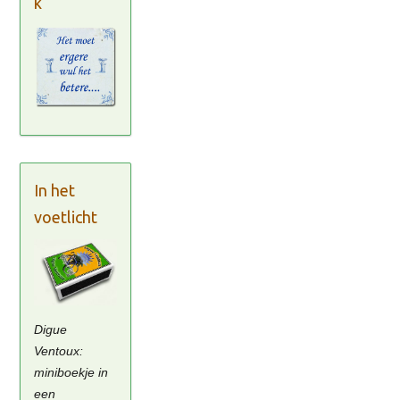
k
In het
voetlicht
Digue
Ventoux:
miniboekje in
een