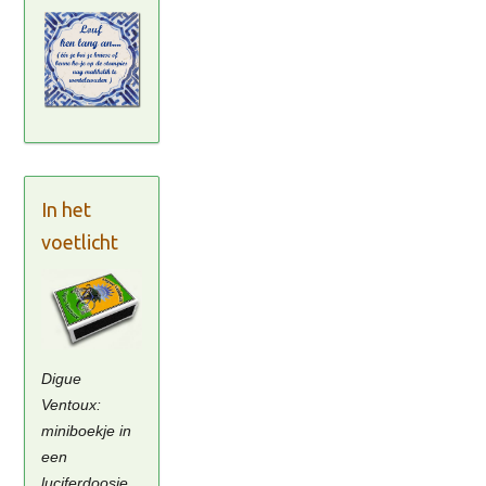
In het
voetlicht
Digue
Ventoux:
miniboekje in
een
luciferdoosje