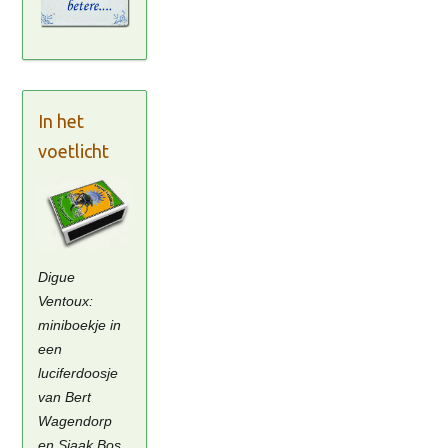
In het
voetlicht
Digue
Ventoux:
miniboekje in
een
luciferdoosje
van Bert
Wagendorp
en Sjaak Bos