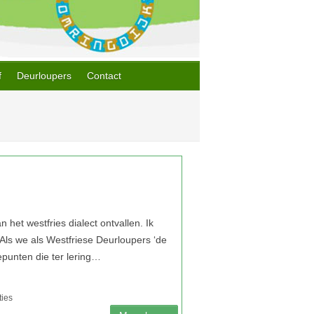
f
Deurloupers
Contact