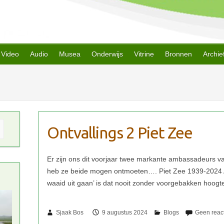
Video
Audio
Musea
Onderwijs
Vitrine
Bronnen
Archie
Ontvallings 2 Piet Zee
Sjaak Bos
9 augustus 2024