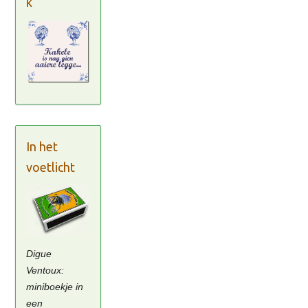
k
In het
voetlicht
Digue
Ventoux:
miniboekje in
een