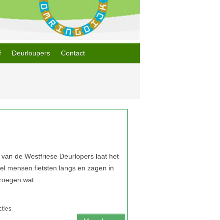
f
Deurloupers
Contact