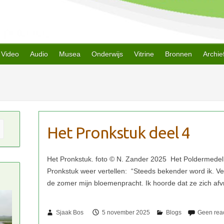
Video
Audio
Musea
Onderwijs
Vitrine
Bronnen
Archie
Het Pronkstuk deel 4
Sjaak Bos
5 november 2025