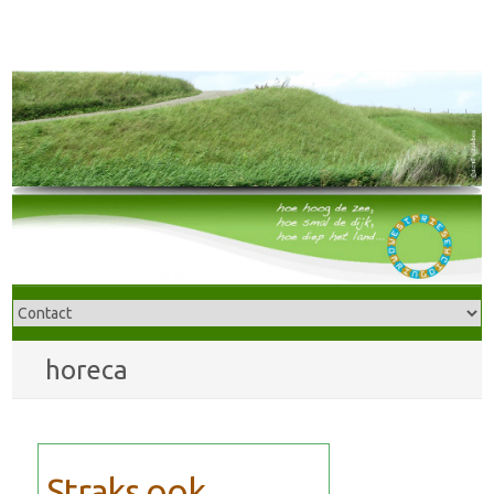
horeca
Straks ook