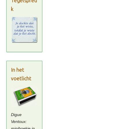
Tegelspreu
k
In het
voetlicht
Digue
Ventoux:
miniboekje in