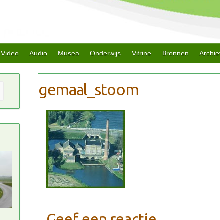
Video
Audio
Musea
Onderwijs
Vitrine
Bronnen
Archie
Geef een reactie