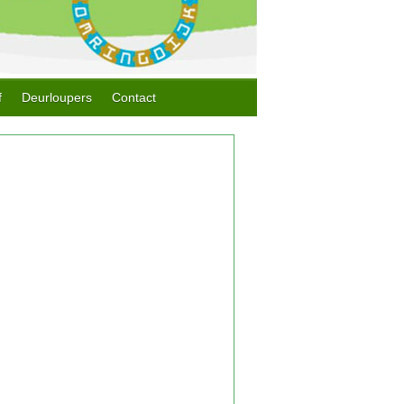
f
Deurloupers
Contact