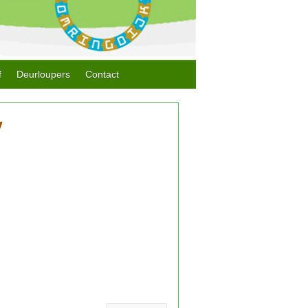
f
Deurloupers
Contact