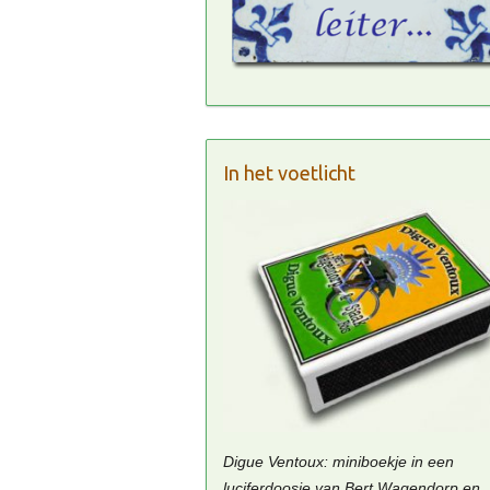
In het voetlicht
Digue Ventoux: miniboekje in een
luciferdoosje van Bert Wagendorp en