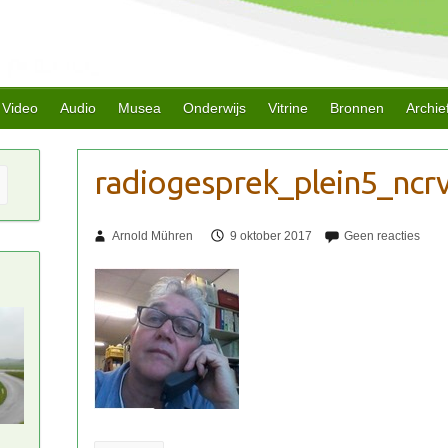
Video
Audio
Musea
Onderwijs
Vitrine
Bronnen
Archie
Arnold Mühren
9 oktober 2017