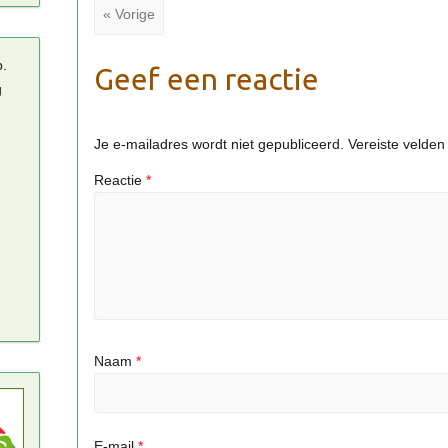
« Vorige
p.
Geef een reactie
g
Je e-mailadres wordt niet gepubliceerd.
Vereiste velde
Reactie
*
Naam
*
E-mail
*