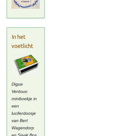
In het
voetlicht
Digue
Ventoux:
miniboekje in
een
luciferdoosje
van Bert
Wagendorp
en Sjaak Bos