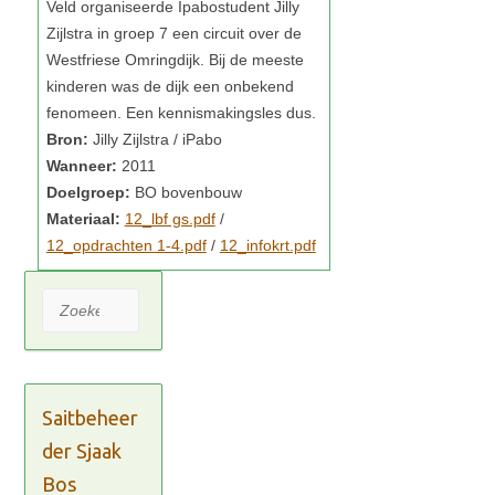
Veld organiseerde Ipabostudent Jilly
Zijlstra in groep 7 een circuit over de
Westfriese Omringdijk. Bij de meeste
kinderen was de dijk een onbekend
fenomeen. Een kennismakingsles dus.
Bron:
Jilly Zijlstra / iPabo
Wanneer:
2011
Doelgroep:
BO bovenbouw
Materiaal:
12_lbf gs.pdf
/
12_opdrachten 1-4.pdf
/
12_infokrt.pdf
Zoeken
Saitbeheer
der Sjaak
Bos