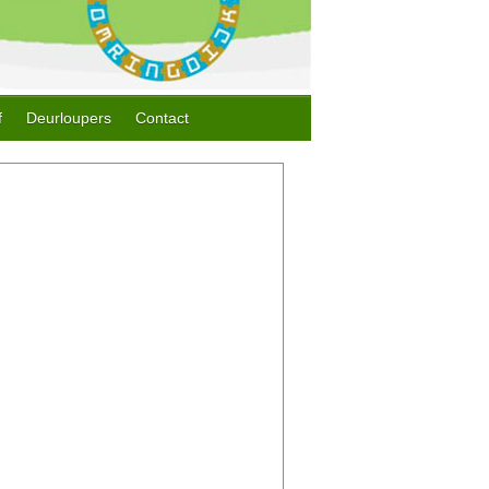
f
Deurloupers
Contact