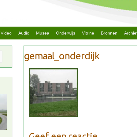
Video
Audio
Musea
Onderwijs
Vitrine
Bronnen
Archie
Geef een reactie