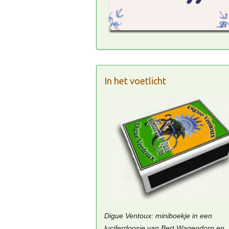
In het voetlicht
Digue Ventoux: miniboekje in een
luciferdoosje van Bert Wagendorp en