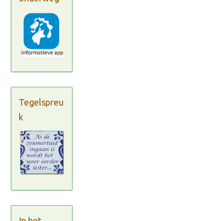
Tegelspreu
k
In het