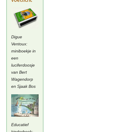
Digue
Ventoux:
miniboekje in
een
luciferdoosje
van Bert
Wagendorp
en Sjaak Bos
Educatief
kinderboek;