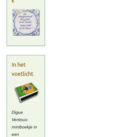
k
In het
voetlicht
Digue
Ventoux:
miniboekje in
een