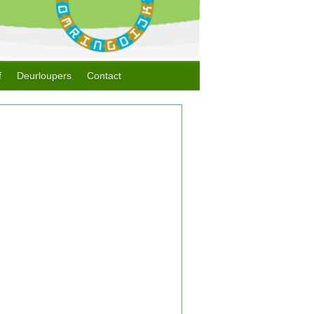
f
Deurloupers
Contact