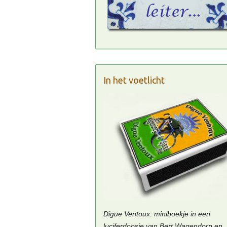
In het voetlicht
Digue Ventoux: miniboekje in een
luciferdoosje van Bert Wagendorp en