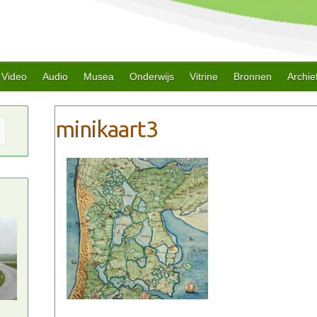
Video
Audio
Musea
Onderwijs
Vitrine
Bronnen
Archie