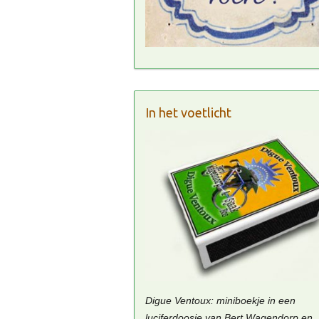
In het voetlicht
Digue Ventoux: miniboekje in een
luciferdoosje van Bert Wagendorp en