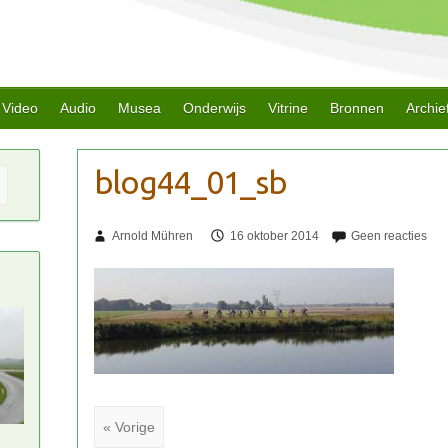
Video
Audio
Musea
Onderwijs
Vitrine
Bronnen
Archie
Arnold Mühren
16 oktober 2014
« Vorige