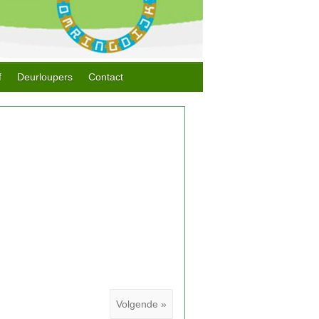
f
Deurloupers
Contact
Volgende »