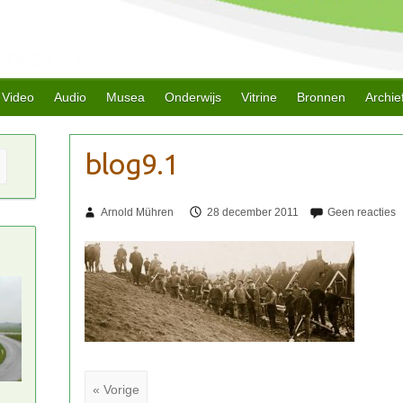
Video
Audio
Musea
Onderwijs
Vitrine
Bronnen
Archie
Arnold Mühren
28 december 2011
« Vorige