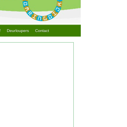
f
Deurloupers
Contact