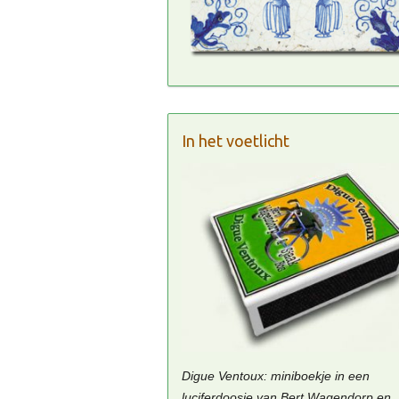
In het voetlicht
Digue Ventoux: miniboekje in een
luciferdoosje van Bert Wagendorp en