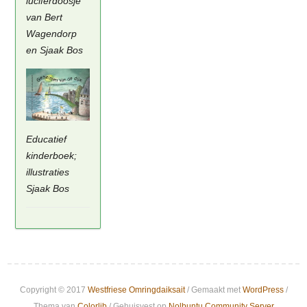
luciferdoosje
van Bert
Wagendorp
en Sjaak Bos
Educatief
kinderboek;
illustraties
Sjaak Bos
Copyright © 2017
Westfriese Omringdaiksait
/ Gemaakt met
WordPress
/
Thema van
Colorlib
/ Gehuisvest op
Nolbuntu Community Server