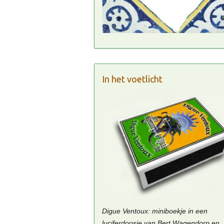
In het voetlicht
Digue Ventoux: miniboekje in een
luciferdoosje van Bert Wagendorp en