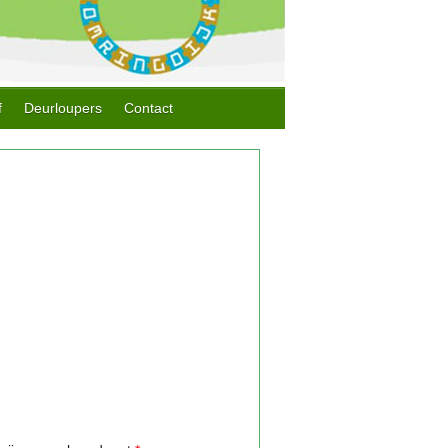
f
Deurloupers
Contact