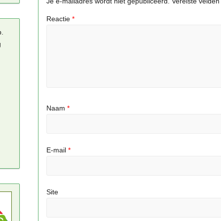
Je e-mailadres wordt niet gepubliceerd.
Vereiste velde
Reactie
*
p.
g
Naam
*
E-mail
*
Site