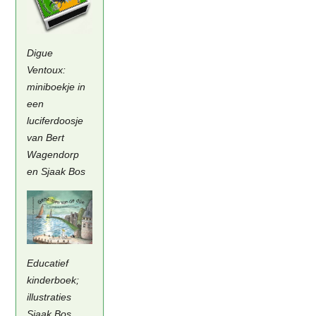
Digue
Ventoux:
miniboekje in
een
luciferdoosje
van Bert
Wagendorp
en Sjaak Bos
Educatief
kinderboek;
illustraties
Sjaak Bos