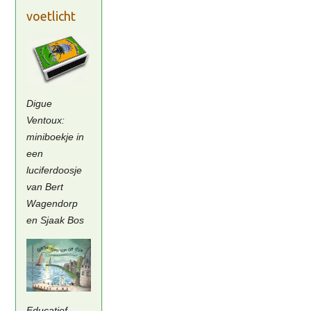
voetlicht
Digue
Ventoux:
miniboekje in
een
luciferdoosje
van Bert
Wagendorp
en Sjaak Bos
Educatief