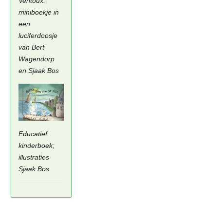
Ventoux:
miniboekje in
een
luciferdoosje
van Bert
Wagendorp
en Sjaak Bos
Educatief
kinderboek;
illustraties
Sjaak Bos