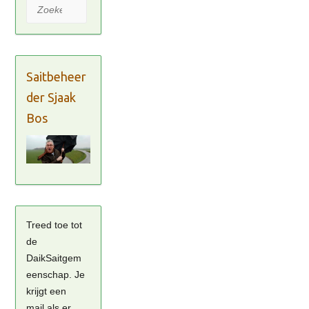
Zoeken
Saitbeheer
der Sjaak
Bos
Treed toe tot
de
DaikSaitgem
eenschap. Je
krijgt een
mail als er