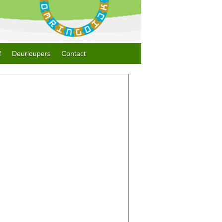
f
Deurloupers
Contact