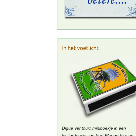
In het voetlicht
Digue Ventoux: miniboekje in een
luciferdoosje van Bert Wagendorp en