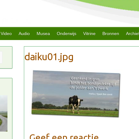
Video
Audio
Musea
Onderwijs
Vitrine
Bronnen
Archie
Geef een reactie