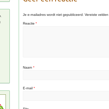
Je e-mailadres wordt niet gepubliceerd.
Vereiste velde
p.
g
Reactie
*
Naam
*
E-mail
*
Site