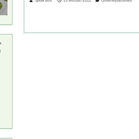
Sjaak Bos
13 februari 2012
p.
g