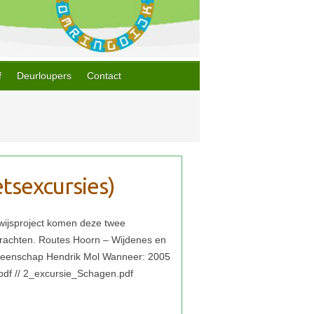
f
Deurloupers
Contact
etsexcursies)