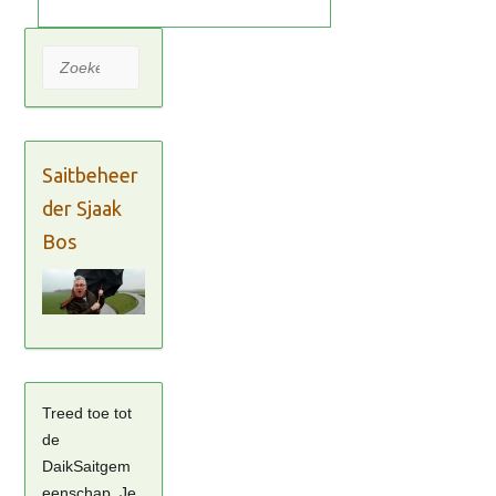
Zoeken
Saitbeheer
der Sjaak
Bos
Treed toe tot
de
DaikSaitgem
eenschap. Je