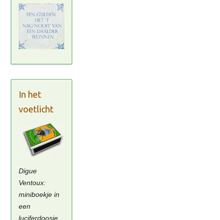
In het
voetlicht
Digue
Ventoux:
miniboekje in
een
luciferdoosje