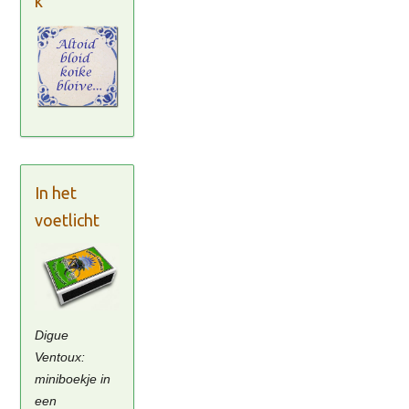
k
In het
voetlicht
Digue
Ventoux:
miniboekje in
een