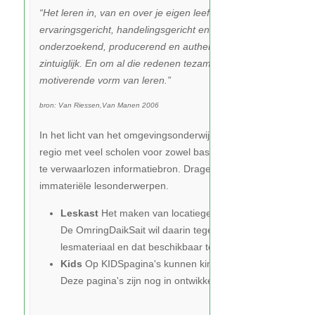
“Het leren in, van en over je eigen leefomgeving- is een intri
ervaringsgericht, handelingsgericht en bestaansverhelderend.
onderzoekend, producerend en authentiek leren. Het is leerli
zintuiglijk. En om al die redenen tezamen is het voor leerli
motiverende vorm van leren.”
bron: Van Riessen,Van Manen 2006
In het licht van het omgevingsonderwijs is de Westfriese Omring
regio met veel scholen voor zowel basis- als voortgezet onderwi
te verwaarlozen informatiebron. Drager van een grote versch
immateriële lesonderwerpen.
Leskast
Het maken van locatiegebonden materiaal is vo
De OmringDaikSait wil daarin tegemoet komen door een v
lesmateriaal en dat beschikbaar te maken voor docenten
Kids
Op KIDSpagina's kunnen kinderen in de toekomst zel
Deze pagina's zijn nog in ontwikkeling.