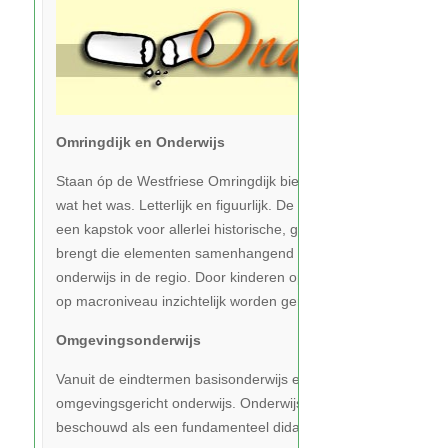
Omringdijk en Onderwijs
Staan óp de Westfriese Omringdijk biedt een uitzicht op Noord
wat het was. Letterlijk en figuurlijk. De dijk is door zijn liggi
een kapstok voor allerlei historische, geografische en ecolo
brengt die elementen samenhangend aan het licht en dat bie
onderwijs in de regio. Door kinderen op microniveau ontdekk
op macroniveau inzichtelijk worden gemaakt.
Omgevingsonderwijs
Vanuit de eindtermen basisonderwijs en basisvorming wordt 
omgevingsgericht onderwijs. Onderwijs dat aansluit bij de lee
beschouwd als een fundamenteel didactisch principe.