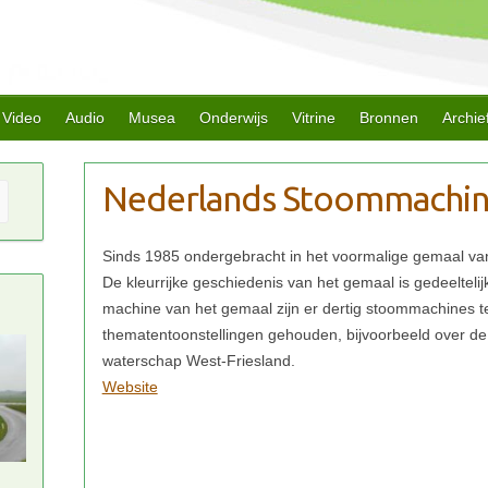
Video
Audio
Musea
Onderwijs
Vitrine
Bronnen
Archie
Website