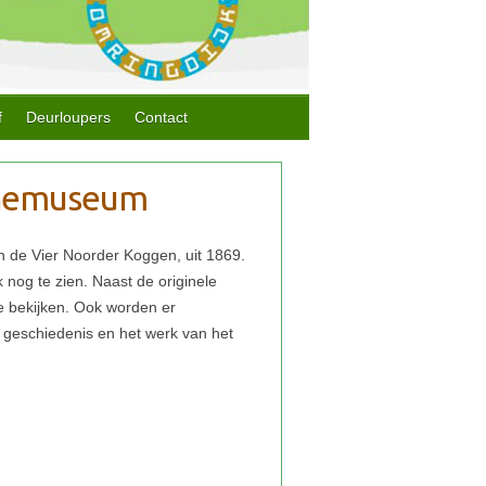
f
Deurloupers
Contact