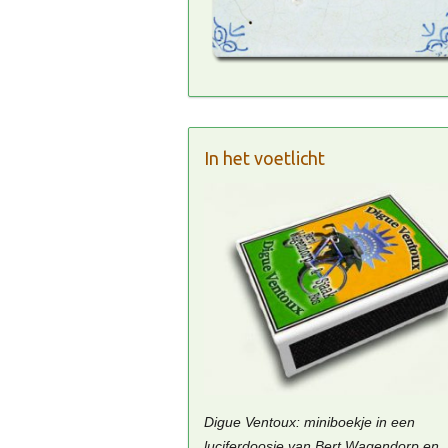
In het voetlicht
Digue Ventoux: miniboekje in een
luciferdoosje van Bert Wagendorp en