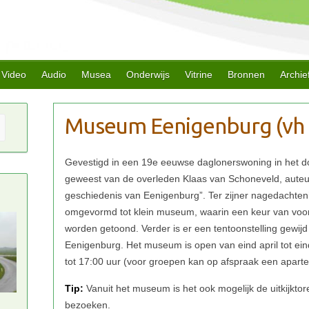
Video
Audio
Musea
Onderwijs
Vitrine
Bronnen
Archie
Tip: