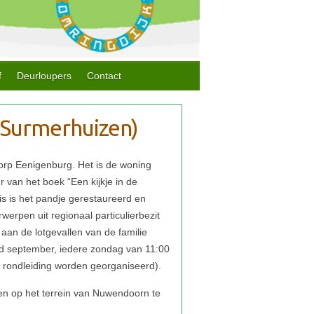
f
Deurloupers
Contact