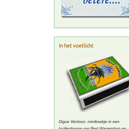
In het voetlicht
Digue Ventoux: miniboekje in een
luciferdoosje van Bert Wagendorp en