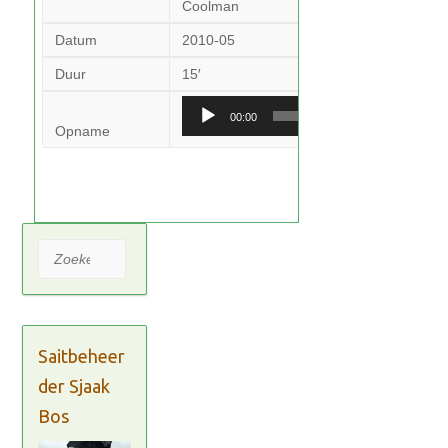
Coolman
Datum
2010-05
Duur
15′
Audiospeler
00:00
Opname
Zoeken
Saitbeheer
der Sjaak
Bos