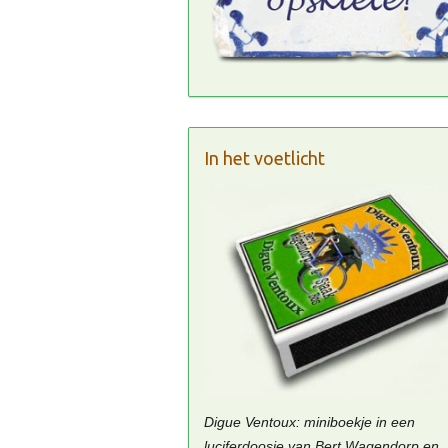
In het voetlicht
Digue Ventoux: miniboekje in een
luciferdoosje van Bert Wagendorp en