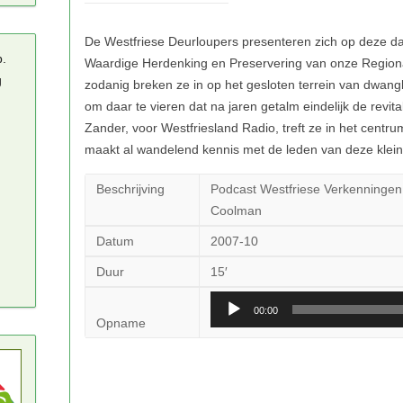
p.
g
Beschrijving
Podcast Westfriese Verkenningen.
Coolman
Datum
2007-10
Duur
15′
Audiospeler
00:00
Opname