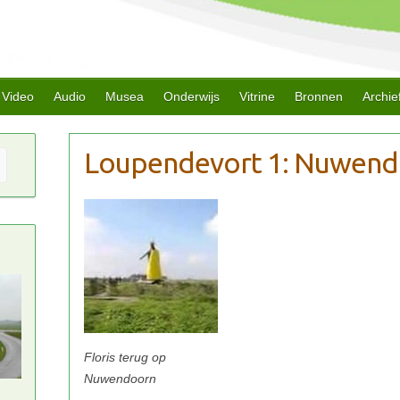
Video
Audio
Musea
Onderwijs
Vitrine
Bronnen
Archie
Floris terug op
Nuwendoorn