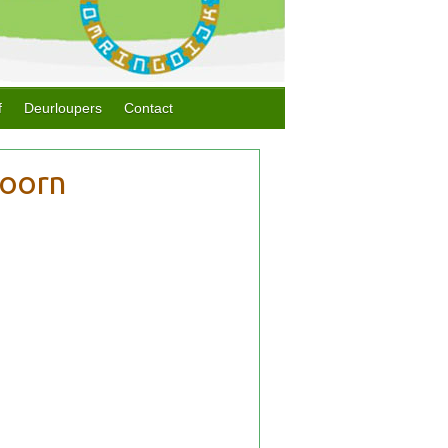
f
Deurloupers
Contact