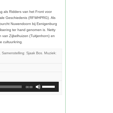
 Samenstelling: Sjaak Bos. Muziek:
Gebruik
00:00
Omhoog/Omlaag
pijltoetsen
om
het