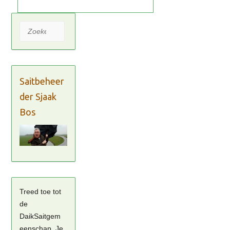
Zoeken
Saitbeheer
der Sjaak
Bos
Treed toe tot
de
DaikSaitgem
eenschap. Je