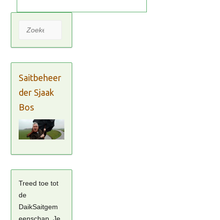
Zoeken
Saitbeheer
der Sjaak
Bos
Treed toe tot
de
DaikSaitgem
eenschap. Je