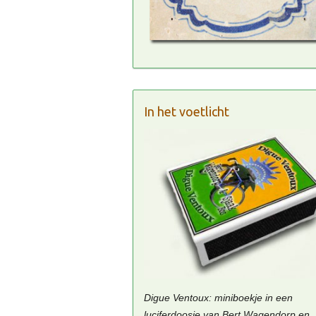
In het voetlicht
Digue Ventoux: miniboekje in een
luciferdoosje van Bert Wagendorp en