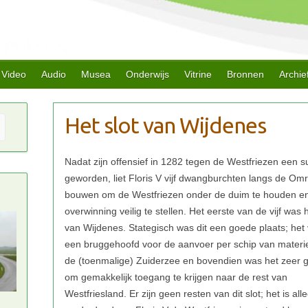
Video
Audio
Musea
Onderwijs
Vitrine
Bronnen
Archie