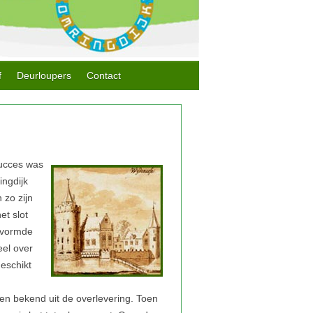
f
Deurloupers
Contact