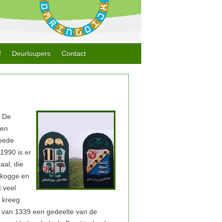
f
Deurloupers
Contact