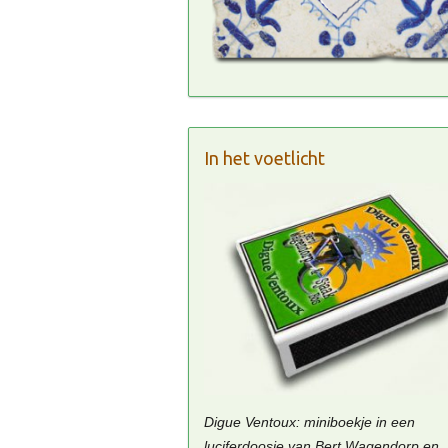
In het voetlicht
Digue Ventoux: miniboekje in een
luciferdoosje van Bert Wagendorp en