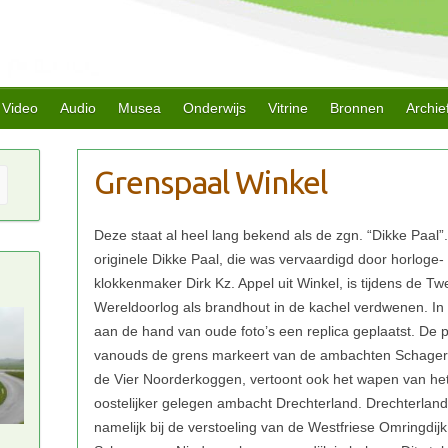
Video
Audio
Musea
Onderwijs
Vitrine
Bronnen
Archie