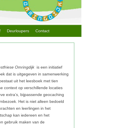
f
Deurloupers
Contact
stfriese Omringdijk
is een initiatief
oek dat is uitgegeven in samenwerking
estaat uit het leesboek met tien
e context op verschillende locaties
ieve extra’s, bijpassende geocaching
mbezoek. Het is niet alleen bedoeld
rachten en leerlingen in het
otschap kan iedereen en het
ren gebruik maken van de