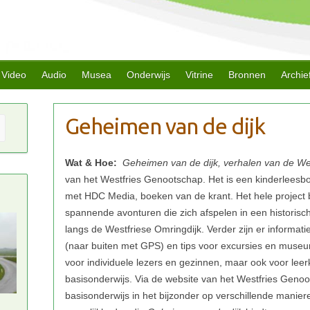
Video
Audio
Musea
Onderwijs
Vitrine
Bronnen
Archie
Wat & Hoe:
Geheimen van de dijk, verhalen van de We
van het Westfries Genootschap. Het is een kinderleesb
met HDC Media, boeken van de krant. Het hele project b
spannende avonturen die zich afspelen in een historisch
langs de Westfriese Omringdijk. Verder zijn er informat
(naar buiten met GPS) en tips voor excursies en museu
voor individuele lezers en gezinnen, maar ook voor leerk
basisonderwijs. Via de website van het Westfries Geno
basisonderwijs in het bijzonder op verschillende manie