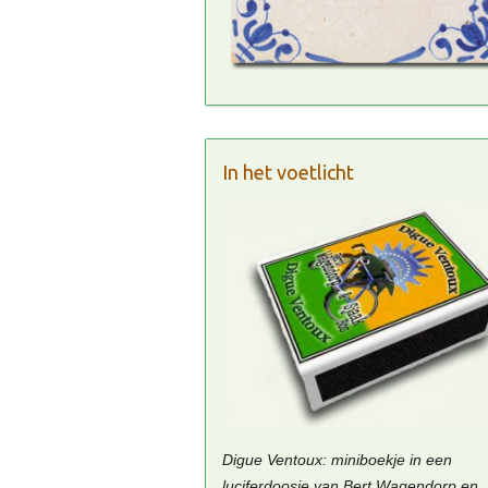
In het voetlicht
Digue Ventoux: miniboekje in een
luciferdoosje van Bert Wagendorp en