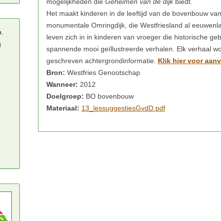
mogelijkheden die
Geheimen van de dijk
biedt.
Het maakt kinderen in de leeftijd van de bovenbouw va
monumentale Omringdijk, die Westfriesland al eeuwenl
p.
leven zich in in kinderen van vroeger die historische g
g
spannende mooi geïllustreerde verhalen. Elk verhaal wo
geschreven achtergrondinformatie.
Klik hier voor aan
Bron:
Westfries Genootschap
Wanneer:
2012
Doelgroep:
BO bovenbouw
Materiaal:
13_lessuggestiesGvdD.pdf