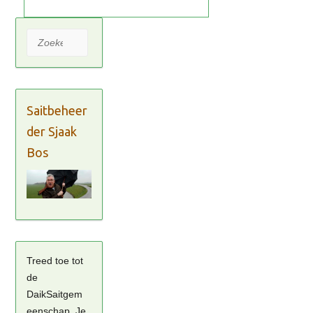
Zoeken
Saitbeheer
der Sjaak
Bos
Treed toe tot
de
DaikSaitgem
eenschap. Je