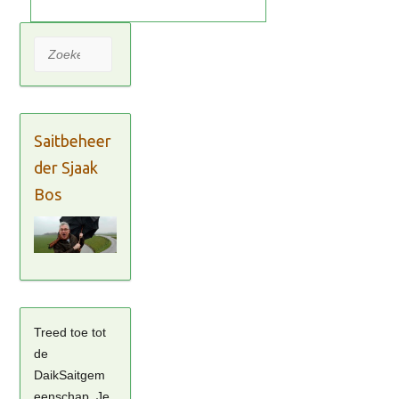
Zoeken
Saitbeheer
der Sjaak
Bos
Treed toe tot
de
DaikSaitgem
eenschap. Je