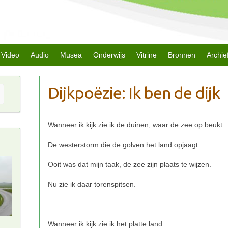
Video
Audio
Musea
Onderwijs
Vitrine
Bronnen
Archie