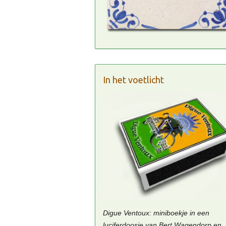
In het voetlicht
Digue Ventoux: miniboekje in een
luciferdoosje van Bert Wagendorp en