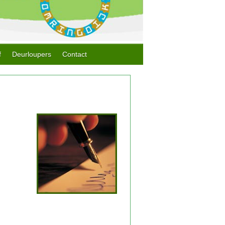
f
Deurloupers
Contact