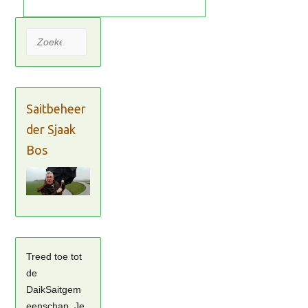
Zoeken
Saitbeheer
der Sjaak
Bos
Treed toe tot
de
DaikSaitgem
eenschap. Je