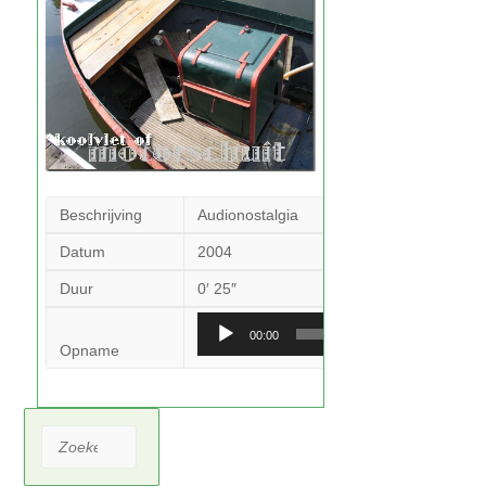
Beschrijving
Audionostalgia
Datum
2004
Duur
0′ 25″
Audiospeler
00:00
Opname
Zoeken